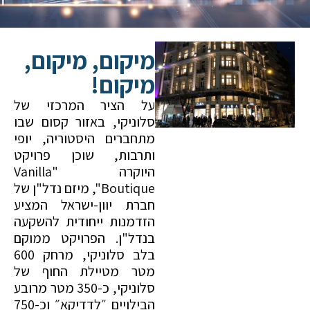
מיקום, מיקום,
מיקום!
על הציר המרכזי של
סלוניקי, באזור קסום שבו
מתחברים היסטוריה, יופי
ותרבות, שוכן פרויקט
היוקרה "Vanilla
Boutique", מיזם נדל"ן של
חברת יוון-ישראל המציע
הזדמנות ייחודית להשקעה
בנדל"ן. הפרויקט ממוקם
בלב סלוניקי, מרחק 600
מטר מטיילת החוף של
סלוניקי, כ-350 מטר מרובע
הבילויים ״לדדיקא״ וכ-750