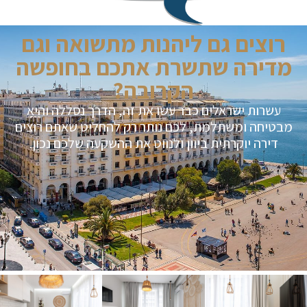
רוצים גם ליהנות מתשואה וגם
מדירה שתשרת אתכם בחופשה
הקרובה?
עשרות ישראלים כבר עשו את זה, הדרך נסללה והיא
מבטיחה ומשתלמת, לכם נותר רק להחליט שאתם רוצים
דירה יוקרתית ביוון ולנווט את ההשקעה שלכם נכון.