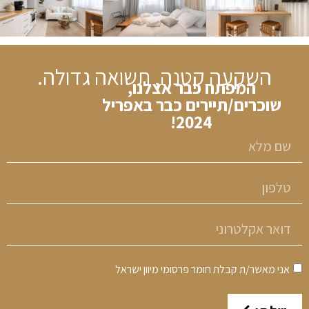
השקעה קטנה, תשואה גדולה.
המפתח כבר אצלנו,
שוכרים/תיירים כבר באפריל
2024!
אני מאשר/ת קבלת חומר פרסומי מיוון ישראל