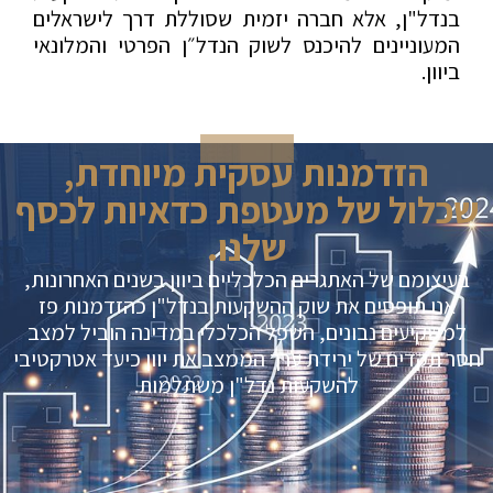
בנדל"ן, אלא חברה יזמית שסוללת דרך לישראלים
המעוניינים להיכנס לשוק הנדל״ן הפרטי והמלונאי
ביוון.
הזדמנות עסקית מיוחדת,
שכלול של מעטפת כדאיות לכסף
שלנו.
בעיצומם של האתגרים הכלכליים ביוון בשנים האחרונות,
אנו תופסים את שוק ההשקעות בנדל"ן כהזדמנות פז
למשקיעים נבונים, השפל הכלכלי במדינה הוביל למצב
חסר תקדים של ירידת ערך הממצב את יוון כיעד אטרקטיבי
להשקעות נדל"ן משתלמות.